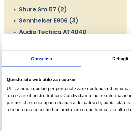
Shure Sm 57 (2)
Sennheiser E906 (3)
Audio Techica AT4040
Audio Tecnica Pro 37
Shure SM7B
Consenso
Dettagli
BeyerDynamic
Mackie EM91C
Questo sito web utilizza i cookie
…
Utilizziamo i cookie per personalizzare contenuti ed annunci, 
analizzare il nostro traffico. Condividiamo inoltre informazioni 
partner che si occupano di analisi dei dati web, pubblicità e 
Software e Plugins
altre informazioni che hai fornito loro o che hanno raccolto dal 
Selezione