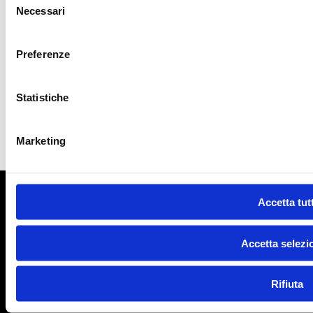
Hardware
Necessari
del
consenso
Preamp & Outboard
Preferenze
Statistiche
Monitors
Marketing
Tariffe
Accetta tutt
Accetta selezi
Rifiuta