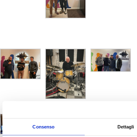
Con Mauro Beggio
Vittorio Matteucci
(E. Rava, Stefano
Bollani, Enrico
Pieranunzi) E
Matteo Alfonso
Con Davide
Ragazzoni (Patty
Pravo, Baccini,
Jannacci, Braido,
Branduardi)
Marcello Tonolo,
Domenico
Giovanni Blanco
Santaniello,
(Blanco
Massimo Spiro E
Instruments) E
Davide Ragazzoni
Davide Pezzin
(Ligabue, De
Davide Ragazzoni
Andrè…)
Consenso
Dettagli