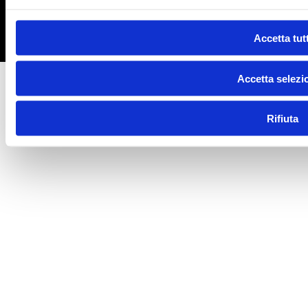
info@bistudiomusic.it
Privacy Policy
|
Cookie Policy
Accetta tutt
Accetta selezi
Rifiuta