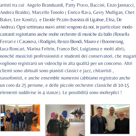
artisti tra cui Angelo Branduardi, Patty Pravo, Baccini, Enzo Jannacci,
Andrea Braido), Marcello Tonolo ( Enrico Rava, Gerry Mulligan, Chet
Baker, Lee Konitz
), e Davide Pezzin (bassista di Ligabue, Elisa, De
Andrea). Ogni settimana nuovi artisti vengono da noi, in
particolare
modo
cantanti: registriamo anche molte orchestre di musiche da ballo (Rossella
Ferrari
e i Casanova, i Rodigini, Renzo Biondi, Mauro e i Boomerang,
Luca
Roncari, Marina Feltrin, Franco Bel, Luigianna e molti altri),
nonché musicisti professionisti e studenti dei conservatori, che magari
vogliono registrarsi un videoclip in alta qualità per un concorso. Altri
clienti sono abituali sono pianisti classici e jazz, chitarristi ,
sassofonisti, e anche ensemble numerosi (abbiamo registrato anche
un coro da 25 persone, e delle piccole orchestre classiche di 10-15
elementi suddivise in 4 stanze). Le possibilità sono molteplici !
Federica Basile E