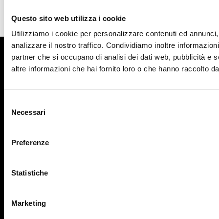
Rossella Ferrari E I
Casanova
Nicola Bertoncin
Questo sito web utilizza i cookie
(trombettista Di
Paolo Belli)
Utilizziamo i cookie per personalizzare contenuti ed annunci, 
analizzare il nostro traffico. Condividiamo inoltre informazioni 
partner che si occupano di analisi dei dati web, pubblicità e 
altre informazioni che hai fornito loro o che hanno raccolto dal 
Selezione
Necessari
del
consenso
Preferenze
Via Stazione 80i
Ballò di Mirano (VE)
Statistiche
Aperto solo su prenotazione
Marketing
tel: 3463198462