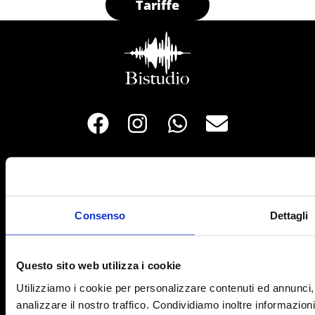
Tariffe
Via Stazione 80i
Ballò di Mirano (VE)
Consenso
Dettagli
Aperto solo su prenotazione
tel: 3463198462
Questo sito web utilizza i cookie
info@bistudiomusic.it
Utilizziamo i cookie per personalizzare contenuti ed annunci, 
analizzare il nostro traffico. Condividiamo inoltre informazioni 