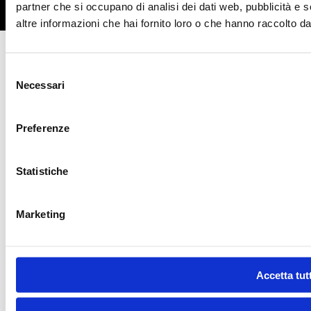
Privacy Policy
|
Cookie Policy
partner che si occupano di analisi dei dati web, pubblicità e 
altre informazioni che hai fornito loro o che hanno raccolto dal 
Selezione
Necessari
del
consenso
Preferenze
Statistiche
Marketing
Accetta tutt