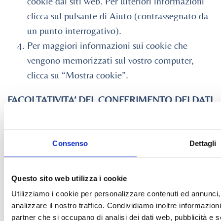
cookie dai siti web. Per ulteriori informazioni
clicca sul pulsante di Aiuto (contrassegnato da
un punto interrogativo).
Per maggiori informazioni sui cookie che
vengono memorizzati sul vostro computer,
clicca su “Mostra cookie”.
FACOLTATIVITA’ DEL CONFERIMENTO DEI DATI
Il conferimento dei dati è facoltativo.
Tuttavia il rifiuto dell’interessato a fornire i propri
Consenso
Dettagli
dati personali determinerà per il Titolare
l’impossibilità di inviare proposte commerciali e
Questo sito web utilizza i cookie
informazioni sull’attività della società.
Utilizziamo i cookie per personalizzare contenuti ed annunci, 
analizzare il nostro traffico. Condividiamo inoltre informazioni 
MODALITA’ DEL TRATTAMENTO
partner che si occupano di analisi dei dati web, pubblicità e 