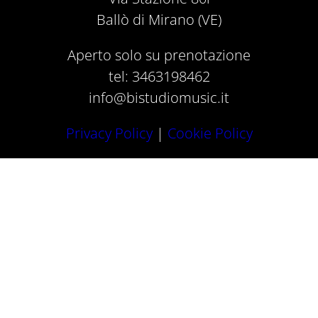
Ballò di Mirano (VE)
Aperto solo su prenotazione
tel: 3463198462
info@bistudiomusic.it
Privacy Policy
|
Cookie Policy