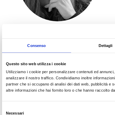
Noelia Albarracin
Consenso
Dettagli
Collaboratrice e curatrice social,
fotografa, ideatrice e assistente. Di
Questo sito web utilizza i cookie
madrelingua spagnola, aiuto speciale per
le pronunce. Professionista talentuosa,
Utilizziamo i cookie per personalizzare contenuti ed annunci, 
analizzare il nostro traffico. Condividiamo inoltre informazioni 
con un occhio fotografico eccezionale e
partner che si occupano di analisi dei dati web, pubblicità e 
una precisione da assistente
altre informazioni che hai fornito loro o che hanno raccolto dal 
impeccabile. La sua capacità di gestire
ogni aspetto logistico, dalla preparazione
Selezione
del set all'organizzazione del flusso di
Necessari
del